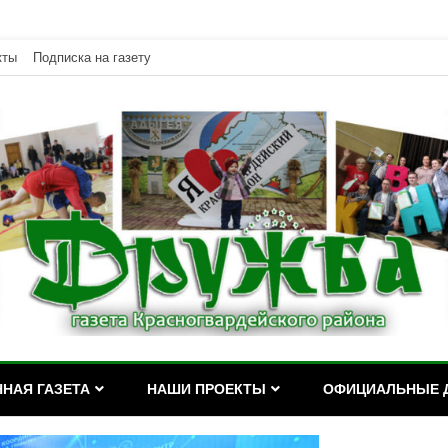
кты
Подписка на газету
дейского района Республики Адыгея
асногвардейского района Р
НАЯ ГАЗЕТА
НАШИ ПРОЕКТЫ
ОФИЦИАЛЬНЫЕ 