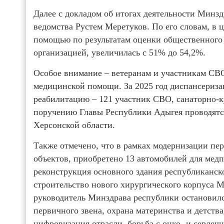
Далее с докладом об итогах деятельности Минзд
ведомства Рустем Меретуков. По его словам, в
помощью по результатам оценки общественного
организацией, увеличилась с 51% до 54,2%.
Особое внимание – ветеранам и участникам СВО
медицинской помощи. За 2025 год диспансериз
реабилитацию – 121 участник СВО, санаторно-к
поручению Главы Республики Адыгея проводятс
Херсонской области.
Также отмечено, что в рамках модернизации пе
объектов, приобретено 13 автомобилей для медп
реконструкция основного здания республиканско
строительство нового хирургического корпуса 
руководитель Минздрава республики остановился
первичного звена, охрана материнства и детств
цифровизация отрасли, борьба с онко- и сердеч