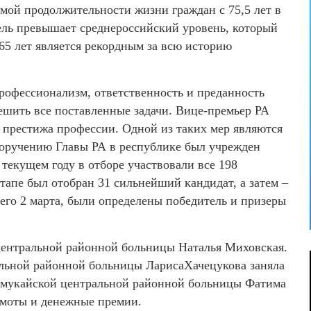
емой продолжительности жизни граждан с 75,5 лет в
атель превышает среднероссийский уровень, который
6,65 лет является рекордным за всю историю
рофессионализм, ответственность и преданность
ешить все поставленные задачи. Вице-премьер РА
престижа профессии. Одной из таких мер являются
 поручению Главы РА в республике был учрежден
текущем году в отборе участвовали все 198
тапе был отобран 31 сильнейший кандидат, а затем –
его 2 марта, были определены победитель и призеры
 центральной районной больницы Наталья Миховская.
альной районной больницы ЛарисаХачецукова заняла
хтамукайской центральной районной больницы Фатима
амоты и денежные премии.