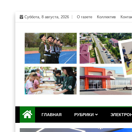
Skip
Суббота, 8 августа, 2026
О газете
Коллектив
Конта
to
content
Официальный сайт газеты "Дружба" Красногвар
"Дружба" — газета Кр
ГЛАВНАЯ
РУБРИКИ
ЭЛЕКТРОН