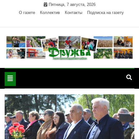
Skip
Пятница, 7 августа, 2026
to
О газете
Коллектив
Контакты
Подписка на газету
content
Официальный сайт газеты "Дружба"
"Дружба" — газета
Красногвардейского района Республики Адыгея
Toggle
Красногвардейского
navigation
района РА