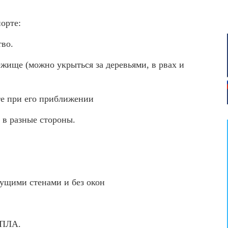
орте:
тво.
ежище (можно укрыться за деревьями, в рвах и
те при его приближении
 в разные стороны.
сущими стенами и без окон
БПЛА.