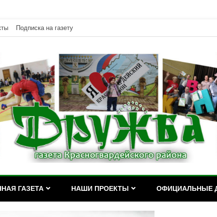
кты
Подписка на газету
дейского района Республики Адыгея
асногвардейского района Р
НАЯ ГАЗЕТА
НАШИ ПРОЕКТЫ
ОФИЦИАЛЬНЫЕ 