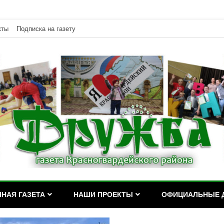
кты
Подписка на газету
дейского района Республики Адыгея
асногвардейского района Р
НАЯ ГАЗЕТА
НАШИ ПРОЕКТЫ
ОФИЦИАЛЬНЫЕ 