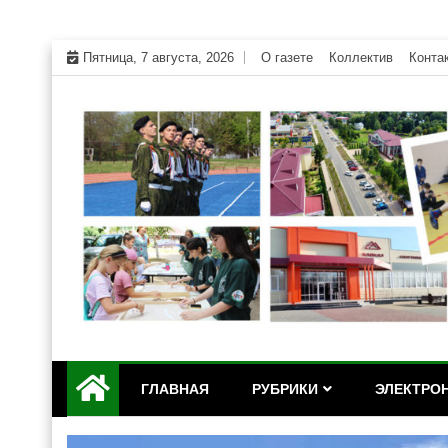
Skip
Пятница, 7 августа, 2026
О газете
Коллектив
Конта
to
content
Официальный сайт газеты "Дружба" Красногвар
"Дружба" — газета Кр
ГЛАВНАЯ
РУБРИКИ
ЭЛЕКТРОН