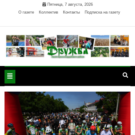
Skip
Пятница, 7 августа, 2026
to
О газете
Коллектив
Контакты
Подписка на газету
content
Официальный сайт газеты "Дружба"
"Дружба" — газета
Красногвардейского района Республики Адыгея
Toggle
Красногвардейского
navigation
района РА