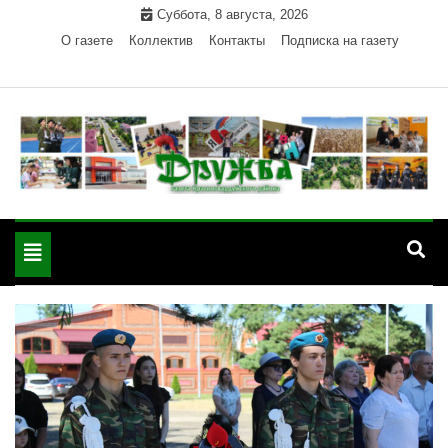
Skip
Суббота, 8 августа, 2026
to
О газете
Коллектив
Контакты
Подписка на газету
content
Официальный сайт газеты "Дружба"
"Дружба" — газета
Красногвардейского района Республики Адыгея
Toggle
Красногвардейского
navigation
района РА