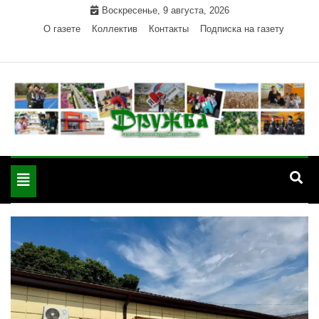
Skip
Воскресенье, 9 августа, 2026
to
О газете
Коллектив
Контакты
Подписка на газету
content
Официальный сайт газеты "Дружба"
"Дружба" — газета
Красногвардейского района Республики Адыгея
Toggle
Красногвардейского
navigation
района РА