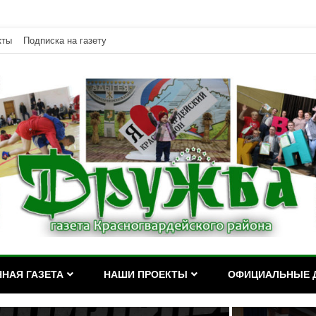
кты
Подписка на газету
дейского района Республики Адыгея
асногвардейского района Р
НАЯ ГАЗЕТА
НАШИ ПРОЕКТЫ
ОФИЦИАЛЬНЫЕ 