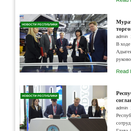
Read 
Мура
НОВОСТИ РЕСПУБЛИКИ
торго
admin
В ходе
Адыгеи
руково
Read 
Респ
НОВОСТИ РЕСПУБЛИКИ
согла
admin
Респуб
сотруд
Глава 