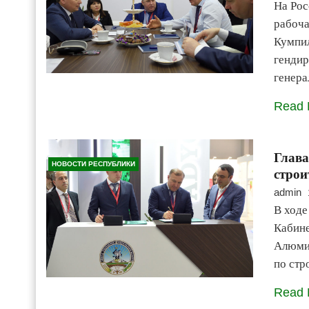
На Рос
рабоча
Кумпил
гендир
генер
Read 
Глава
НОВОСТИ РЕСПУБЛИКИ
строи
admin
В ходе
Кабин
Алюмин
по стр
Read 