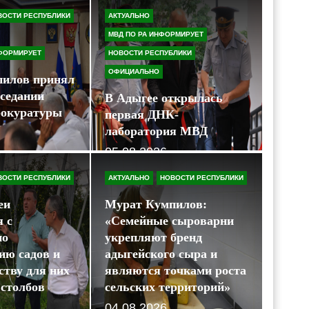
ВОСТИ РЕСПУБЛИКИ
АКТУАЛЬНО
МВД ПО РА ИНФОРМИРУЕТ
 России ускорились темпы строитель
НФОРМИРУЕТ
НОВОСТИ РЕСПУБЛИКИ
х объектов
ОФИЦИАЛЬНО
илов принял
аседании
В Адыгее открылась
рокуратуры
первая ДНК-
лаборатория МВД
05.08.2026
ВОСТИ РЕСПУБЛИКИ
АКТУАЛЬНО
НОВОСТИ РЕСПУБЛИКИ
еи
Мурат Кумпилов:
я с
«Семейные сыроварни
по
укрепляют бренд
ю садов и
адыгейского сыра и
ству для них
являются точками роста
столбов
сельских территорий»
04.08.2026