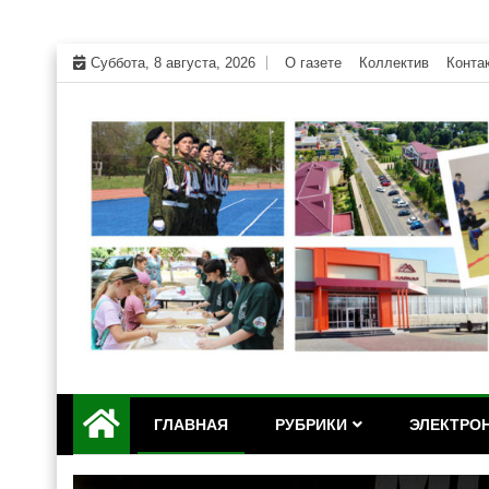
Skip
Суббота, 8 августа, 2026
О газете
Коллектив
Конта
to
content
Официальный сайт газеты "Дружба" Красногвар
"Дружба" — газета Кр
ГЛАВНАЯ
РУБРИКИ
ЭЛЕКТРОН