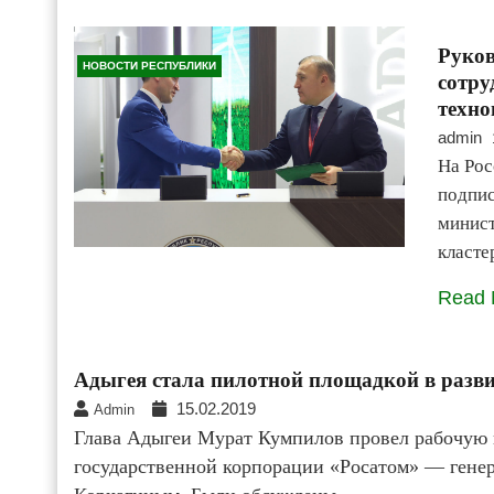
Руков
НОВОСТИ РЕСПУБЛИКИ
сотру
техно
admin
На Рос
подпис
минист
класт
Read 
Адыгея стала пилотной площадкой в разви
15.02.2019
Admin
Глава Адыгеи Мурат Кумпилов провел рабочую 
государственной корпорации «Росатом» — ген