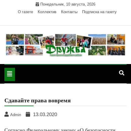
Skip
Понедельник, 10 августа, 2026
to
О газете
Коллектив
Контакты
Подписка на газету
content
Официальный сайт газеты "Дружба"
"Дружба" — газета
Красногвардейского района Республики Адыгея
Toggle
Красногвардейского
navigation
района РА
Сдавайте права вовремя
13.03.2020
Admin
Согласно Федеральному закону «О безопасности