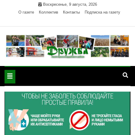
Skip
Воскресенье, 9 августа, 2026
to
О газете
Коллектив
Контакты
Подписка на газету
content
Официальный сайт газеты "Дружба"
"Дружба" — газета
Красногвардейского района Республики Адыгея
Toggle
Красногвардейского
navigation
района РА