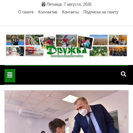
Skip
Пятница, 7 августа, 2026
to
О газете
Коллектив
Контакты
Подписка на газету
content
Официальный сайт газеты "Дружба"
"Дружба" — газета
Красногвардейского района Республики Адыгея
Toggle
Красногвардейского
navigation
района РА