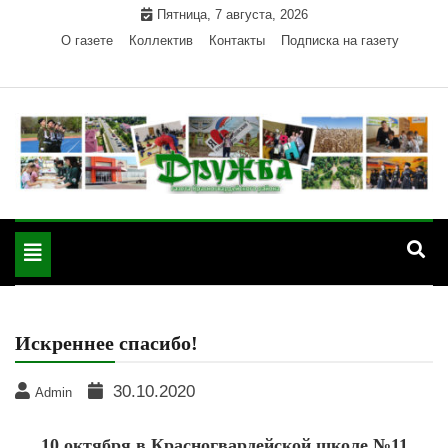
Skip
Пятница, 7 августа, 2026
to
О газете
Коллектив
Контакты
Подписка на газету
content
Официальный сайт газеты "Дружба"
"Дружба" — газета
Красногвардейского района Республики Адыгея
Toggle
Красногвардейского
navigation
района РА
Искреннее спасибо!
30.10.2020
Admin
10 октября в Красногвардейской школе №11