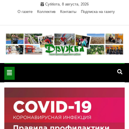
Skip
Суббота, 8 августа, 2026
to
О газете
Коллектив
Контакты
Подписка на газету
content
Официальный сайт газеты "Дружба"
"Дружба" — газета
Красногвардейского района Республики Адыгея
Toggle
Красногвардейского
navigation
района РА