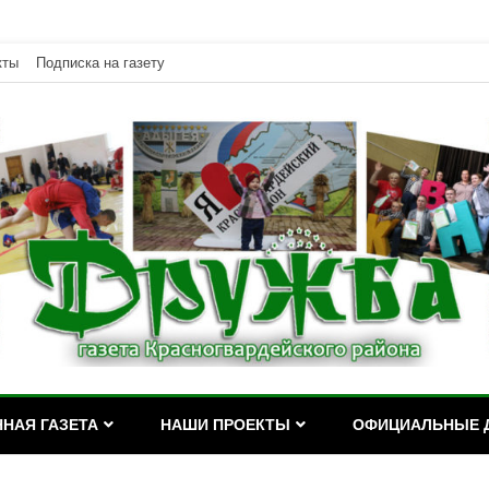
кты
Подписка на газету
дейского района Республики Адыгея
асногвардейского района Р
НАЯ ГАЗЕТА
НАШИ ПРОЕКТЫ
ОФИЦИАЛЬНЫЕ 