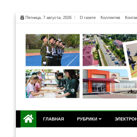
Skip
Пятница, 7 августа, 2026
О газете
Коллектив
Конта
to
content
Официальный сайт газеты "Дружба" Красногвар
"Дружба" — газета Кр
ГЛАВНАЯ
РУБРИКИ
ЭЛЕКТРОН