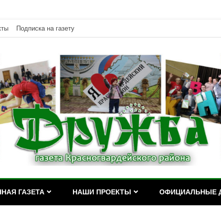
кты
Подписка на газету
дейского района Республики Адыгея
асногвардейского района Р
НАЯ ГАЗЕТА
НАШИ ПРОЕКТЫ
ОФИЦИАЛЬНЫЕ 