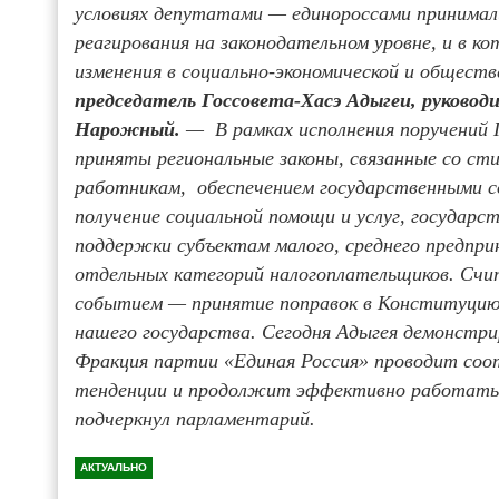
условиях депутатами — единороссами принимал
реагирования на законодательном уровне, и в 
изменения в социально-экономической и общест
председатель Госсовета-Хасэ Адыгеи, руково
Нарожный.
— В рамках исполнения поручений 
приняты региональные законы, связанные со с
работникам, обеспечением государственными с
получение социальной помощи и услуг, государс
поддержки субъектам малого, среднего предпр
отдельных категорий налогоплательщиков. С
событием — принятие поправок в Конституци
нашего государства. Сегодня Адыгея демонстр
Фракция партии «Единая Россия» проводит со
тенденции и продолжит эффективно работать н
подчеркнул парламентарий.
АКТУАЛЬНО