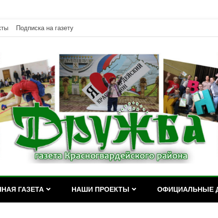
кты
Подписка на газету
дейского района Республики Адыгея
асногвардейского района Р
НАЯ ГАЗЕТА
НАШИ ПРОЕКТЫ
ОФИЦИАЛЬНЫЕ 