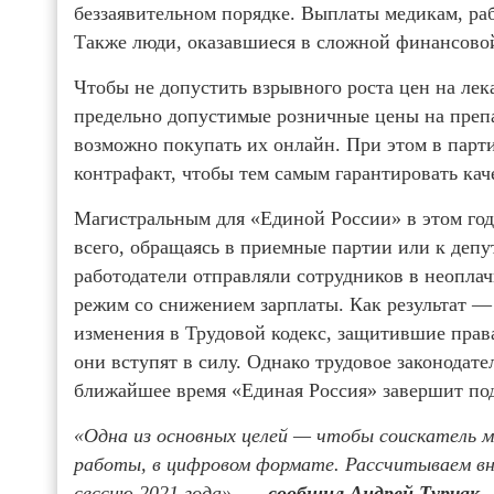
беззаявительном порядке. Выплаты медикам, ра
Также люди, оказавшиеся в сложной финансовой
Чтобы не допустить взрывного роста цен на лек
предельно допустимые розничные цены на препа
возможно покупать их онлайн. При этом в парти
контрафакт, чтобы тем самым гарантировать кач
Магистральным для «Единой России» в этом год
всего, обращаясь в приемные партии или к деп
работодатели отправляли сотрудников в неопла
режим со снижением зарплаты. Как результат 
изменения в Трудовой кодекс, защитившие права
они вступят в силу. Однако трудовое законодате
ближайшее время «Единая Россия» завершит под
«Одна из основных целей — чтобы соискатель мо
работы, в цифровом формате. Рассчитываем вн
сессию 2021 года»,
— сообщил Андрей Турчак.