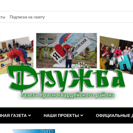
кты
Подписка на газету
дейского района Республики Адыгея
асногвардейского района Р
НАЯ ГАЗЕТА
НАШИ ПРОЕКТЫ
ОФИЦИАЛЬНЫЕ 