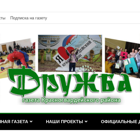
кты
Подписка на газету
дейского района Республики Адыгея
асногвардейского района Р
НАЯ ГАЗЕТА
НАШИ ПРОЕКТЫ
ОФИЦИАЛЬНЫЕ 