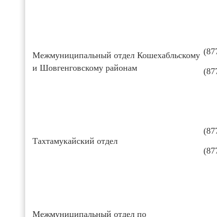
(87
Межмуниципальный отдел Кошехабльскому
и Шовгенговскому районам
(87
(87
Тахтамукайский отдел
(87
Межмуниципальный отдел по