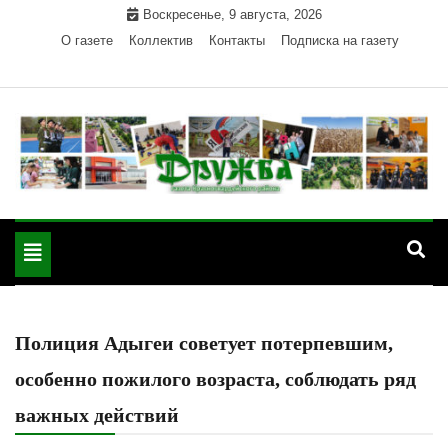
Skip
Воскресенье, 9 августа, 2026
to
О газете
Коллектив
Контакты
Подписка на газету
content
Официальный сайт газеты "Дружба"
"Дружба" — газета
Красногвардейского района Республики Адыгея
Toggle
Красногвардейского
navigation
района РА
Полиция Адыгеи советует потерпевшим,
особенно пожилого возраста, соблюдать ряд
важных действий