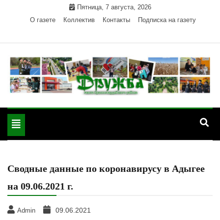
Skip
Пятница, 7 августа, 2026
to
О газете
Коллектив
Контакты
Подписка на газету
content
Официальный сайт газеты "Дружба"
"Дружба" — газета
Красногвардейского района Республики Адыгея
Toggle
Красногвардейского
navigation
района РА
Сводные данные по коронавирусу в Адыгее
на 09.06.2021 г.
09.06.2021
Admin