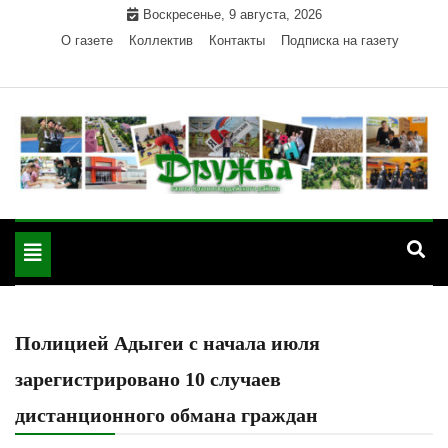
Skip
Воскресенье, 9 августа, 2026
to
О газете
Коллектив
Контакты
Подписка на газету
content
Официальный сайт газеты "Дружба"
"Дружба" — газета
Красногвардейского района Республики Адыгея
Toggle
Красногвардейского
navigation
района РА
Полицией Адыгеи с начала июля
зарегистрировано 10 случаев
дистанционного обмана граждан