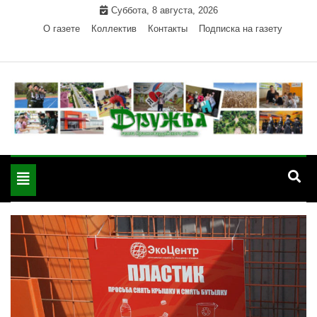
Skip
Суббота, 8 августа, 2026
to
О газете
Коллектив
Контакты
Подписка на газету
content
Официальный сайт газеты "Дружба"
"Дружба" — газета
Красногвардейского района Республики Адыгея
Toggle
Красногвардейского
navigation
района РА