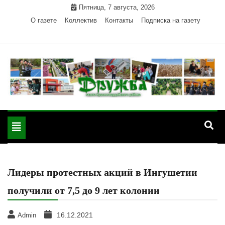
Skip
Пятница, 7 августа, 2026
to
О газете
Коллектив
Контакты
Подписка на газету
content
Официальный сайт газеты "Дружба"
"Дружба" — газета
Красногвардейского района Республики Адыгея
Toggle
Красногвардейского
navigation
района РА
Лидеры протестных акций в Ингушетии
получили от 7,5 до 9 лет колонии
16.12.2021
Admin