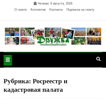
Skip
Четверг, 6 августа, 2026
to
О газете
Коллектив
Контакты
Подписка на газету
content
Официальный сайт газеты "Дружба"
"Дружба" — газета
Красногвардейского района Республики Адыгея
Toggle
Красногвардейского
navigation
района РА
Рубрика:
Росреестр и
кадастровая палата