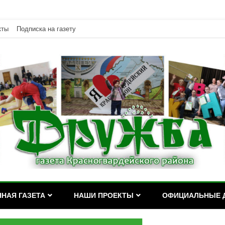
кты
Подписка на газету
дейского района Республики Адыгея
асногвардейского района Р
НАЯ ГАЗЕТА
НАШИ ПРОЕКТЫ
ОФИЦИАЛЬНЫЕ 