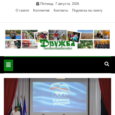
Skip
Пятница, 7 августа, 2026
to
О газете
Коллектив
Контакты
Подписка на газету
content
Официальный сайт газеты "Дружба"
"Дружба" — газета
Красногвардейского района Республики Адыгея
Toggle
Красногвардейского
navigation
района РА